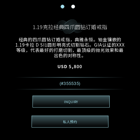
电邮地址
预约日期
称谓
名*
姓*
1.19克拉经典四爪圆钻订婚戒指
预约时间
:
预约日期
预约时间
经典的四爪圆钻订婚戒指，典雅永恒。铂金镶嵌的
:
地区
(GMT+8)
(GMT+8)
1.19卡拉 D SI1圆形明亮式切割钻石。GIA认证的XXX
等级，代表最好的打磨切割，最頂級的抛光效果和最
出色的对称性。
查询内容
USD
5,800
电话
*
查询内容
我想看 Rxxxxxx
(#355535)
希望一併查询的珠宝类型
电邮地址
*
INQUIRY
私人预约
查询内容
视频方式