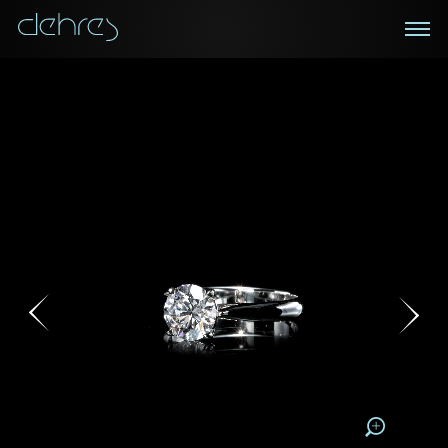
在线鑑赏
私人预约
咨询详情
登记成为电讯会员
您现在可以预约和我们的高级客户主任使用视频连线方
我们在香港中环置地广场的私人展示厅将为您提供更私
密舒适的选购环境
式在线鉴赏珠宝
接收戴乐斯最新的产品资讯，活动讯息和行业情报。
称谓
称谓
姓*
名*
姓
名
姓
电邮地址
名
地区
请用以下方式联系我:
手机号码*
电邮地址*
手机号码