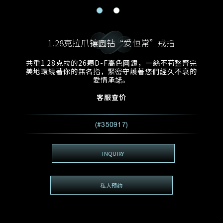
电邮地址
预约日期
称谓
名*
姓*
1.28克拉爪镶圆钻“爱恒常”戒指
预约时间
:
预约日期
预约时间
共重1.28克拉的26顆D-F高色圓鑽，一絲不苟整齊完
:
地区
(GMT+8)
(GMT+8)
美地環繞著你的無名指，緊密守護著您們經久不衰的
愛情承諾。
查询内容
客服查价
电话
*
查询内容
(#350917)
我想看 Rxxxxxx
希望一併查询的珠宝类型
INQUIRY
电邮地址
*
私人预约
查询内容
视频方式