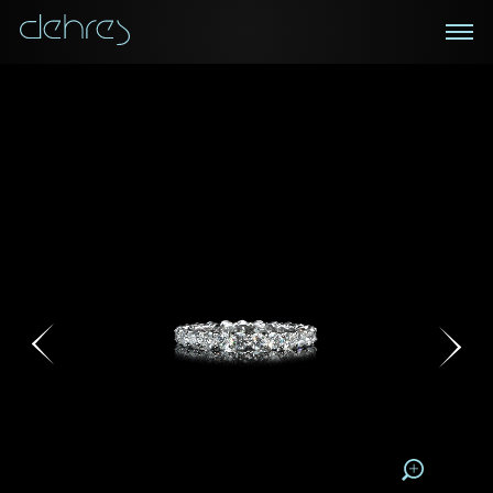
在线鑑赏
私人预约
咨询详情
登记成为电讯会员
您现在可以预约和我们的高级客户主任使用视频连线方
我们在香港中环置地广场的私人展示厅将为您提供更私
密舒适的选购环境
式在线鉴赏珠宝
接收戴乐斯最新的产品资讯，活动讯息和行业情报。
称谓
称谓
姓*
名*
姓
名
姓
电邮地址
名
地区
请用以下方式联系我:
手机号码*
电邮地址*
手机号码