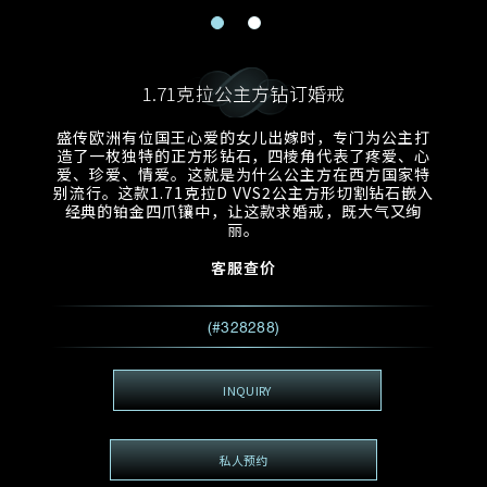
电邮地址
预约日期
称谓
名*
姓*
1.71克拉公主方钻订婚戒
预约时间
:
预约日期
预约时间
盛传欧洲有位国王心爱的女儿出嫁时，专门为公主打
:
地区
(GMT+8)
(GMT+8)
造了一枚独特的正方形钻石，四棱角代表了疼爱、心
爱、珍爱、情爱。这就是为什么公主方在西方国家特
别流行。这款1.71克拉D VVS2公主方形切割钻石嵌入
查询内容
经典的铂金四爪镶中，让这款求婚戒，既大气又绚
丽。
电话
*
查询内容
客服查价
我想看 Rxxxxxx
希望一併查询的珠宝类型
(#328288)
电邮地址
*
INQUIRY
查询内容
私人预约
视频方式