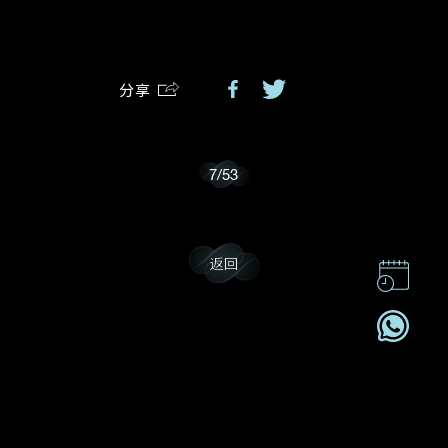
我乐意接收戴乐斯的最新情报资讯。
分享
7
/
53
返回
联系我们
企业责任
加入我們
订阅电讯