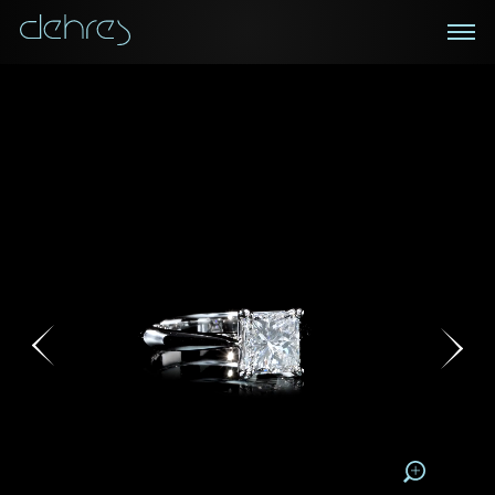
在线鑑赏
私人预约
咨询详情
登记成为电讯会员
您现在可以预约和我们的高级客户主任使用视频连线方
我们在香港中环置地广场的私人展示厅将为您提供更私
密舒适的选购环境
式在线鉴赏珠宝
接收戴乐斯最新的产品资讯，活动讯息和行业情报。
称谓
称谓
姓*
名*
姓
名
姓
电邮地址
名
地区
请用以下方式联系我:
手机号码*
电邮地址*
手机号码