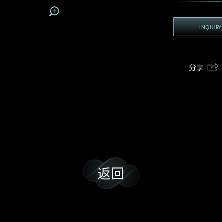
地区
电话
*
手机号码*
电邮地址*
我:
接收戴乐斯最新的产品资讯，活动讯息和行业情报。
INQUIRY
电邮地址
查询内容
姓
名
期
预约时间
:
:
预约时间
(
分享
电邮地址
容
我想看 Rxxxxxx
我乐意接收戴乐斯的最新情报资讯。
希望一併查询的珠宝类型
返回