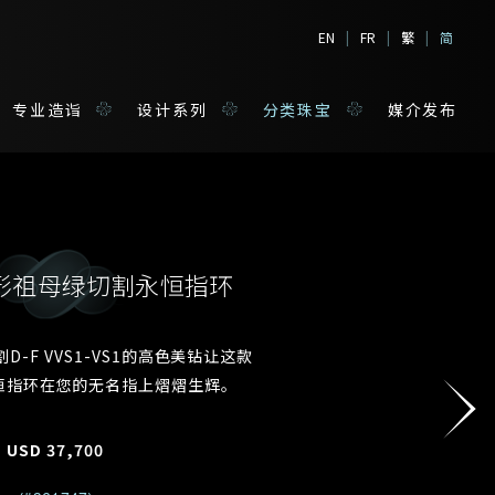
EN
|
FR
|
繁
|
简
专业造诣
设计系列
分类珠宝
媒介发布
克拉形祖母绿切割永恒指环
境
宝
D-F VVS1-VS1的高色美钻让这款
恒指环在您的无名指上熠熠生辉。
姓*
USD
37,700