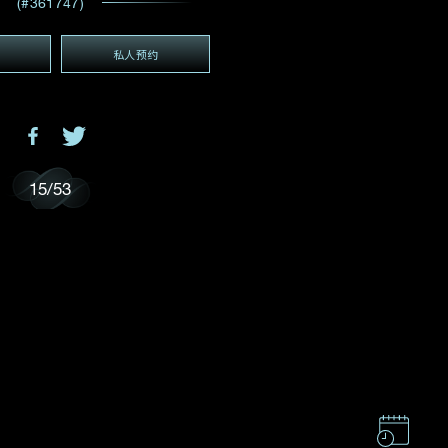
(#361747)
电邮地址
*
私人预约
(GMT+8)
GMT+8)
15
/
53