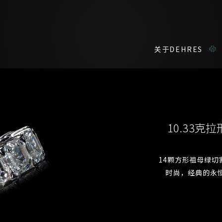
关于DEHRES
咨询详情
在线鑑赏
私人预约
10.33
我们在香港中环置地广场的私人展示厅将为您提供更私密舒适的选购环
您现在可以预约和我们的高级客户主任使用视频连线方式在线鉴赏珠
14颗方形祖母绿切割
时尚，经典的永
称谓
名*
姓*
名*
姓
名
登记成为电讯会员