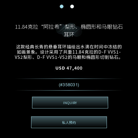
电邮地址
预约日期
称谓
名*
姓*
11.84克拉“阿拉希”梨形、椭圆形和马眼钻石
预约时间
:
耳环
预约日期
预约时间
:
地区
(GMT+8)
(GMT+8)
这款经典长青的悬垂耳环描绘出水滴在时间中冻结的
如画景象。设计采用了共重11.84克拉的D-F VVS1-
VS2梨形、D-F VVS1-VS2的马眼和椭圆形切割钻石。
查询内容
USD
47,400
电话
*
查询内容
我想看 Rxxxxxx
(#358031)
希望一併查询的珠宝类型
电邮地址
*
INQUIRY
私人预约
查询内容
视频方式