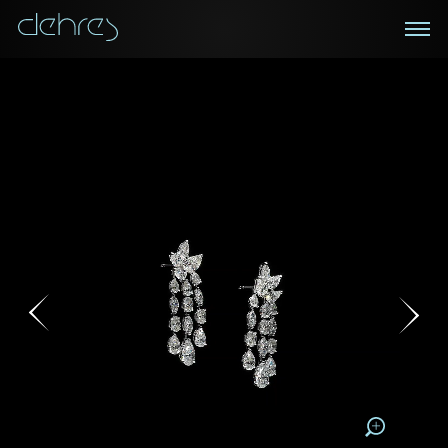
在线鑑赏
私人预约
咨询详情
登记成为电讯会员
您现在可以预约和我们的高级客户主任使用视频连线方
我们在香港中环置地广场的私人展示厅将为您提供更私
密舒适的选购环境
式在线鉴赏珠宝
接收戴乐斯最新的产品资讯，活动讯息和行业情报。
称谓
称谓
姓*
名*
姓
名
姓
电邮地址
名
地区
请用以下方式联系我:
手机号码*
电邮地址*
手机号码