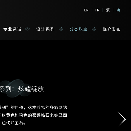
EN
|
FR
|
繁
|
简
专业造诣
设计系列
分类珠宝
媒介发布
系列：炫耀绽放
境
宝
系列”的佳作，这枚戒指的多彩彩钻
姓*
饰以黄色和粉色的密镶钻石来突显四
色绚烂主石。