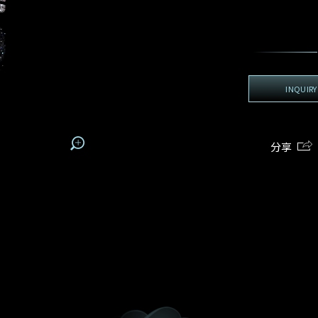
地区
电话
*
手机号码*
电邮地址*
我:
接收戴乐斯最新的产品资讯，活动讯息和行业情报。
电邮地址
查询内容
姓
名
期
预约时间
INQUIRY
:
:
预约时间
(
电邮地址
容
分享
我想看 Rxxxxxx
我乐意接收戴乐斯的最新情报资讯。
希望一併查询的珠宝类型