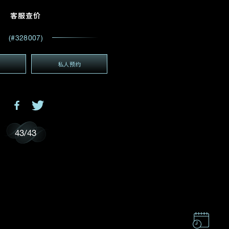
电邮地址
*
客服查价
(#328007)
私人预约
(GMT+8)
GMT+8)
43
/
43