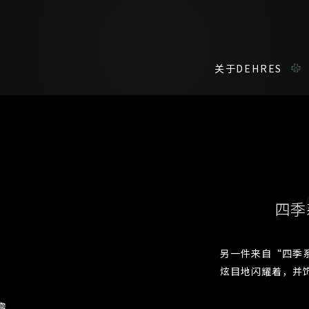
关于DEHRES
咨询详情
在线鑑赏
私人预约
四季
我们在香港中环置地广场的私人展示厅将为您提供更私密舒适的选购环
您现在可以预约和我们的高级客户主任使用视频连线方式在线鉴赏珠
另一件来自“四季
称谓
名*
姓*
名*
炫目地闪耀着，并
姓
名
登记成为电讯会员