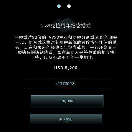
电邮地址
预约日期
称谓
名*
姓*
2.89克拉周年纪念婚戒
预约时间
:
预约日期
预约时间
一颗重达90份的I VVS2主石和两颗分别重50份的圆钻
:
地区
(GMT+8)
(GMT+8)
一起，组合成这枚时刻提醒着佩戴者珍惜与伴侣的过
去，现在和未来的经典周年纪念戒款。平行环绕着三
颗钻石的镶钻轨道，寓意着两人平等尊重的相互扶
查询内容
持，以及不离不弃的一生相伴。
电话
*
查询内容
USD
8,200
我想看 Rxxxxxx
(#370923)
希望一併查询的珠宝类型
电邮地址
*
INQUIRY
查询内容
私人预约
视频方式