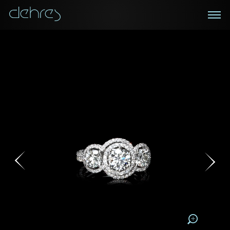
在线鑑赏
私人预约
咨询详情
登记成为电讯会员
您现在可以预约和我们的高级客户主任使用视频连线方
我们在香港中环置地广场的私人展示厅将为您提供更私
密舒适的选购环境
式在线鉴赏珠宝
接收戴乐斯最新的产品资讯，活动讯息和行业情报。
称谓
称谓
姓*
名*
姓
名
姓
电邮地址
名
地区
请用以下方式联系我:
手机号码*
电邮地址*
手机号码