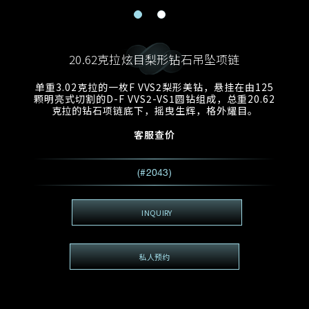
电邮地址
预约日期
称谓
名*
姓*
20.62克拉炫目梨形钻石吊坠项链
预约时间
:
预约日期
预约时间
单重3.02克拉的一枚F VVS2梨形美钻，悬挂在由125
:
地区
(GMT+8)
(GMT+8)
颗明亮式切割的D-F VVS2-VS1圆钻组成，总重20.62
克拉的钻石项链底下，摇曳生辉，格外耀目。
查询内容
客服查价
电话
*
查询内容
(#2043)
我想看 Rxxxxxx
希望一併查询的珠宝类型
INQUIRY
电邮地址
*
私人预约
查询内容
视频方式