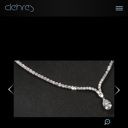
在线鑑赏
私人预约
咨询详情
登记成为电讯会员
您现在可以预约和我们的高级客户主任使用视频连线方
我们在香港中环置地广场的私人展示厅将为您提供更私
密舒适的选购环境
式在线鉴赏珠宝
接收戴乐斯最新的产品资讯，活动讯息和行业情报。
称谓
称谓
姓*
名*
姓
名
姓
电邮地址
名
地区
请用以下方式联系我:
手机号码*
电邮地址*
手机号码