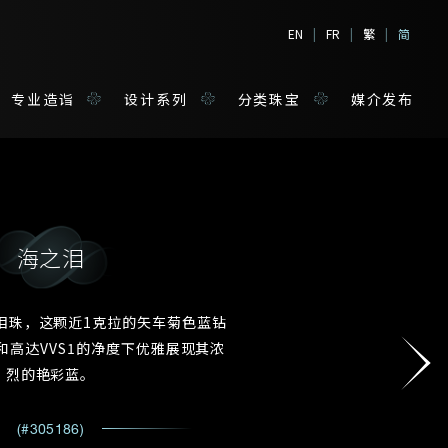
EN
|
FR
|
繁
|
简
专业造诣
设计系列
分类珠宝
媒介发布
海之泪
境
宝
泪珠，这颗近1克拉的矢车菊色蓝钻
和高达VVS1的净度下优雅展现其浓
姓*
烈的艳彩蓝。
(#305186)