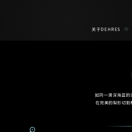
关于DEHRES
咨询详情
在线鑑赏
私人预约
我们在香港中环置地广场的私人展示厅将为您提供更私密舒适的选购环
您现在可以预约和我们的高级客户主任使用视频连线方式在线鉴赏珠
如同一滴深海蓝的
在完美的梨形切割
称谓
名*
姓*
名*
姓
名
登记成为电讯会员