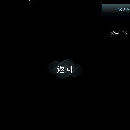
地区
电话
*
手机号码*
电邮地址*
我:
INQUIRY
接收戴乐斯最新的产品资讯，活动讯息和行业情报。
电邮地址
查询内容
姓
名
期
预约时间
分享
:
:
预约时间
(
电邮地址
容
我想看 Rxxxxxx
我乐意接收戴乐斯的最新情报资讯。
返回
希望一併查询的珠宝类型