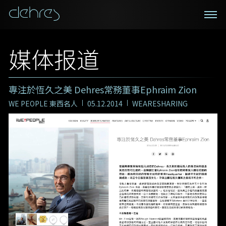
私人预约
媒体报道
登记成为电讯会员
我们在香港中环置地广场的私人展示厅将为您提供更私
密舒适的选购环境
專注於恆久之美 Dehres常務董事Ephraim Zion
接收戴乐斯最新的产品资讯，活动讯息和行业情报。
WE PEOPLE 東西名人
05.12.2014
WEARESHARING
称谓
姓*
名*
姓
名
电邮地址
地区
手机号码*
电邮地址*