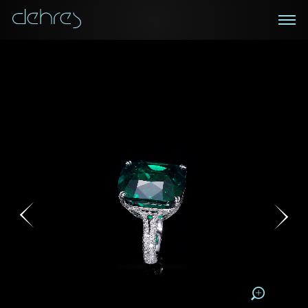
在線鑑賞
私人預約
諮詢詳情
登記成為電訊會員
您現在可以預約和我們的高級客戶主任使用視頻連線方
我們在香港中環置地廣場的私人展示廳將為您提供更私
密舒適的選購環境
式在線鑒賞珠寶
接收戴樂斯最新的產品資訊，活動訊息和行業情報。
稱謂
稱謂
姓*
名*
姓
名
姓
電郵地址
名
地區
請用以下方式聯繫我:
手機號碼*
電郵地址*
手機號碼