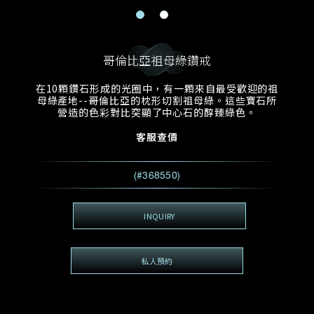
電郵地址
預約日期
稱謂
名*
姓*
哥倫比亞祖母綠鑽戒
預約時間
:
預約日期
預約時間
在10顆鑽石形成的光圈中，有一顆來自最受歡迎的祖
:
地區
(GMT+8)
(GMT+8)
母綠產地--哥倫比亞的枕形切割祖母綠。這些寶石所
營造的色彩對比突顯了中心石的醇臻綠色。
查詢內容
客服查價
電話*
查詢內容
(#368550)
我想看 Rxxxxxx
希望一併查詢的珠寶類型
INQUIRY
電郵地址
*
私人預約
查詢內容
視頻方式