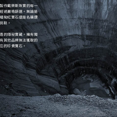
手機號碼*
電郵地址*
製作戴樂斯珠寶的每一
經過嚴格篩選。無論是
接收戴樂斯最新的產品資訊，活動訊息和行業情報。
緬甸紅寶石還是名礦鑽
挑剔。
姓
名
期
預約時間
:
喜的隱秘寶藏。擁有獨
(
電郵地址
有其他品牌無法獲取的
忘的珍貴寶石。
容