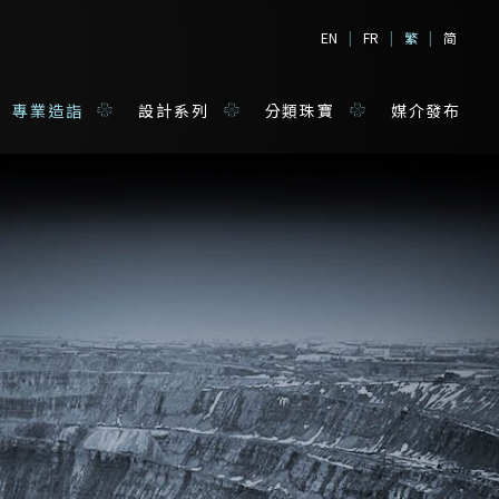
EN
|
FR
|
繁
|
简
專業造詣
設計系列
分類珠寶
媒介發布
境