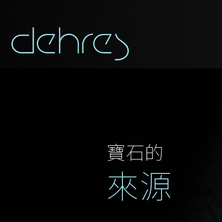
寶石的
來源
稱謂