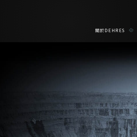
關於DEHRES
私人預約
我們在香港中環置地廣場的私人展示廳將為您提供更私密舒適的選購環
姓*
名*
登記成為電訊會員