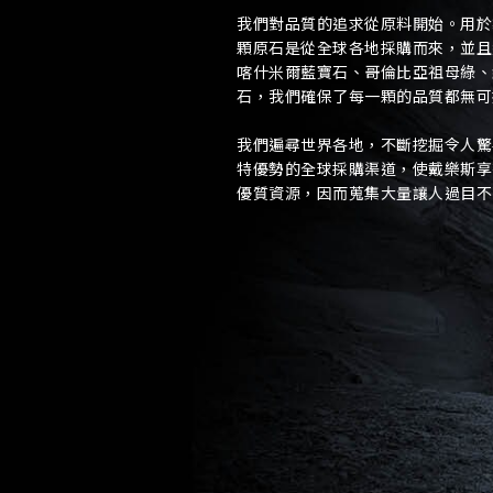
地區
我們對品質的追求從原料開始。用於
顆原石是從全球各地採購而來，並且
喀什米爾藍寶石、哥倫比亞祖母綠、
石，我們確保了每一顆的品質都無可
預約日
我們遍尋世界各地，不斷挖掘令人驚
特優勢的全球採購渠道，使戴樂斯享
優質資源，因而蒐集大量讓人過目不
查詢內