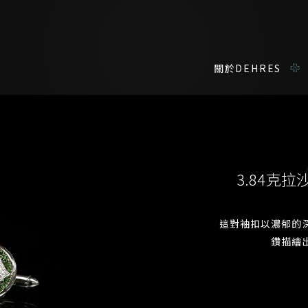
關於DEHRES
諮詢詳情
在線鑑賞
私人預約
3.84克
我們在香港中環置地廣場的私人展示廳將為您提供更私密舒適的選購環
您現在可以預約和我們的高級客戶主任使用視頻連線方式在線鑒賞珠
這對袖扣以濃郁的
鑽描繪
稱謂
名*
姓*
名*
姓
名
登記成為電訊會員