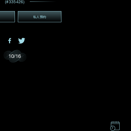
(#335426)
電郵地址
*
私人預約
(GMT+8)
GMT+8)
10
/
16