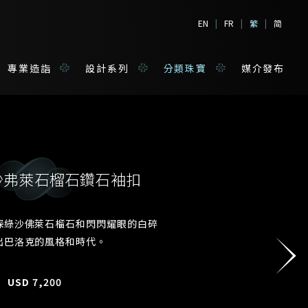
EN
|
FR
|
繁
|
简
專業造詣
設計系列
分類珠寶
媒介發布
拉沙弗萊石榴石鑽石袖扣
境
寶
深綠沙佛萊石榴石和閃閃耀眼的白碎
出巴洛克的風格和時代。
姓*
USD
7,200