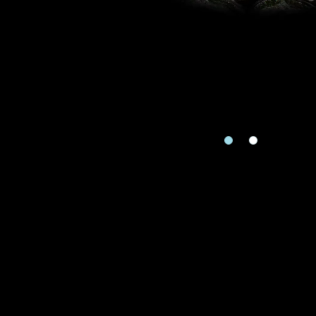
地區
請用以下方式聯繫
手機號碼
預約日
預約日期
查詢內
查詢內容
視頻方式