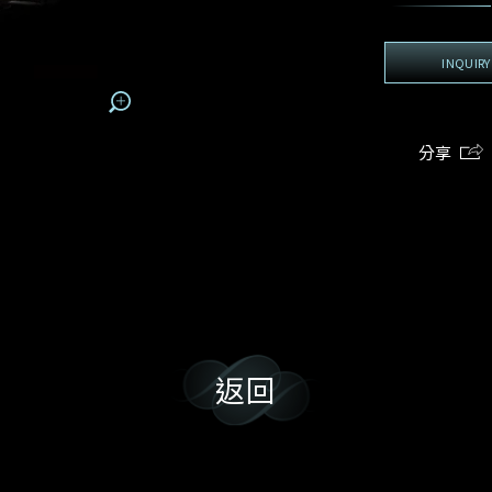
地區
電話*
手機號碼*
電郵地址*
我:
接收戴樂斯最新的產品資訊，活動訊息和行業情報。
電郵地址
INQUIRY
查詢內容
姓
名
期
預約時間
:
:
預約時間
(
分享
電郵地址
容
我想看 Rxxxxxx
我樂意接收Dehres的最新情報資訊。
希望一併查詢的珠寶類型
返回