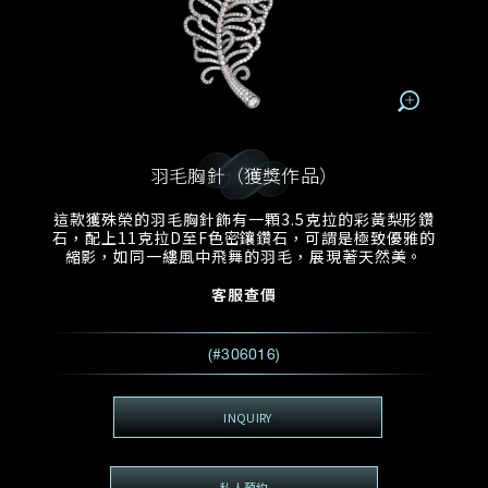
電郵地址
預約日期
稱謂
名*
姓*
預約時間
:
預約日期
預約時間
:
地區
(GMT+8)
(GMT+8)
羽毛胸針（獲獎作品）
查詢內容
這款獲殊榮的羽毛胸針飾有一顆3.5克拉的彩黃梨形鑽
石，配上11克拉D至F色密鑲鑽石，可謂是極致優雅的
電話*
查詢內容
縮影，如同一縷風中飛舞的羽毛，展現著天然美。
我想看 Rxxxxxx
客服查價
希望一併查詢的珠寶類型
電郵地址
*
(#306016)
INQUIRY
查詢內容
視頻方式
私人預約