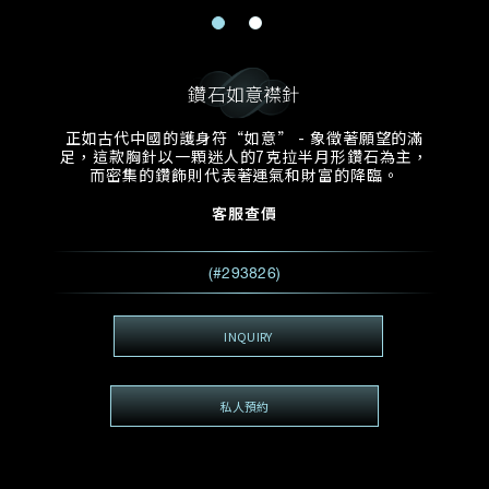
電郵地址
預約日期
稱謂
名*
姓*
鑽石如意襟針
預約時間
:
預約日期
預約時間
正如古代中國的護身符“如意” - 象徵著願望的滿
:
地區
(GMT+8)
(GMT+8)
足，這款胸針以一顆迷人的7克拉半月形鑽石為主，
而密集的鑽飾則代表著運氣和財富的降臨。
查詢內容
客服查價
電話*
查詢內容
(#293826)
我想看 Rxxxxxx
希望一併查詢的珠寶類型
INQUIRY
電郵地址
*
私人預約
查詢內容
視頻方式