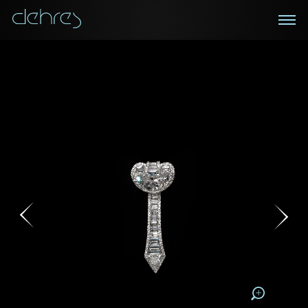
在線鑑賞
私人預約
諮詢詳情
登記成為電訊會員
您現在可以預約和我們的高級客戶主任使用視頻連線方
我們在香港中環置地廣場的私人展示廳將為您提供更私
密舒適的選購環境
式在線鑒賞珠寶
接收戴樂斯最新的產品資訊，活動訊息和行業情報。
稱謂
稱謂
姓*
名*
姓
名
姓
電郵地址
名
地區
請用以下方式聯繫我:
手機號碼*
電郵地址*
手機號碼