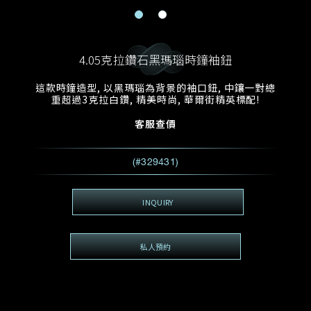
電郵地址
預約日期
稱謂
名*
姓*
4.05克拉鑽石黑瑪瑙時鐘袖鈕
預約時間
:
預約日期
預約時間
這款時鐘造型, 以黑瑪瑙為背景的袖口鈕, 中鑲一對總
:
地區
(GMT+8)
(GMT+8)
重超過3克拉白鑽, 精美時尚, 華爾街精英標配!
客服查價
查詢內容
電話*
查詢內容
(#329431)
我想看 Rxxxxxx
希望一併查詢的珠寶類型
INQUIRY
電郵地址
*
私人預約
查詢內容
視頻方式