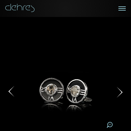
在線鑑賞
私人預約
諮詢詳情
登記成為電訊會員
您現在可以預約和我們的高級客戶主任使用視頻連線方
我們在香港中環置地廣場的私人展示廳將為您提供更私
密舒適的選購環境
式在線鑒賞珠寶
接收戴樂斯最新的產品資訊，活動訊息和行業情報。
稱謂
稱謂
姓*
名*
姓
名
姓
電郵地址
名
地區
請用以下方式聯繫我:
手機號碼*
電郵地址*
手機號碼