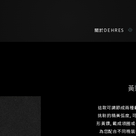
關於DEHRES
諮詢詳情
在線鑑賞
私人預約
黃
我們在香港中環置地廣場的私人展示廳將為您提供更私密舒適的選購環
您現在可以預約和我們的高級客戶主任使用視頻連線方式在線鑒賞珠
這款可調節成兩種
稱謂
名*
姓*
名*
挑剔的精美弧度,
姓
名
形黃鑽, 戴成項圈
登記成為電訊會員
為您配合不同晚裝