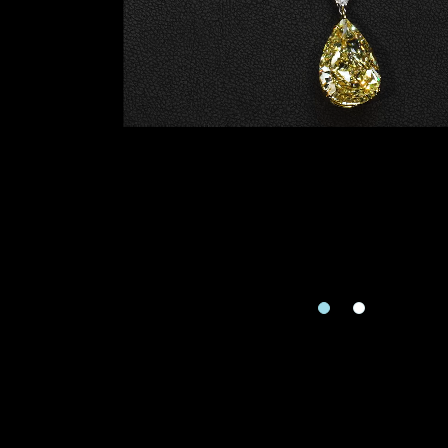
地區
請用以下方式聯繫
手機號碼
預約日
預約日期
查詢內
查詢內容
視頻方式