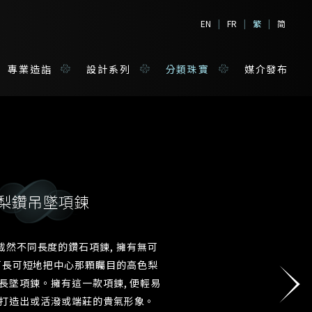
EN
|
FR
|
繁
|
简
專業造詣
設計系列
分類珠寶
媒介發布
梨鑽吊墜項鍊
境
寶
截然不同長度的鑽石項鍊, 擁有無可
姓*
 可長可短地把中心那顆矚目的高色梨
或長墜項鍊。擁有這一款項鍊, 便輕易
打造出或活潑或端莊的貴氣形象。