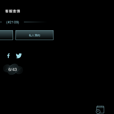
電郵地址
*
客服查價
(#2109)
(GMT+8)
GMT+8)
私人預約
6
/
43