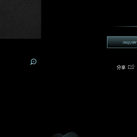
地區
電話*
手機號碼*
電郵地址*
我:
接收戴樂斯最新的產品資訊，活動訊息和行業情報。
電郵地址
查詢內容
姓
名
期
預約時間
:
:
預約時間
(
電郵地址
INQUIRY
容
分享
我想看 Rxxxxxx
我樂意接收Dehres的最新情報資訊。
希望一併查詢的珠寶類型