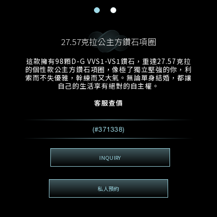
電郵地址
預約日期
稱謂
名*
姓*
27.57克拉公主方鑽石項圈
預約時間
:
預約日期
預約時間
這款擁有98顆D-G VVS1-VS1鑽石，重達27.57克拉
:
地區
(GMT+8)
(GMT+8)
的個性款公主方鑽石項圈，像極了獨立堅強的你，利
索而不失優雅，幹練而又大氣。無論單身結婚，都讓
自己的生活享有絕對的自主權。
查詢內容
客服查價
電話*
查詢內容
我想看 Rxxxxxx
(#371338)
希望一併查詢的珠寶類型
電郵地址
*
INQUIRY
私人預約
查詢內容
視頻方式