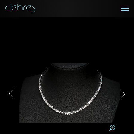
在線鑑賞
私人預約
諮詢詳情
登記成為電訊會員
您現在可以預約和我們的高級客戶主任使用視頻連線方
我們在香港中環置地廣場的私人展示廳將為您提供更私
密舒適的選購環境
式在線鑒賞珠寶
接收戴樂斯最新的產品資訊，活動訊息和行業情報。
稱謂
稱謂
姓*
名*
姓
名
姓
電郵地址
名
地區
請用以下方式聯繫我:
手機號碼*
電郵地址*
手機號碼