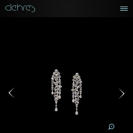
在線鑑賞
私人預約
諮詢詳情
登記成為電訊會員
您現在可以預約和我們的高級客戶主任使用視頻連線方
我們在香港中環置地廣場的私人展示廳將為您提供更私
密舒適的選購環境
式在線鑒賞珠寶
接收戴樂斯最新的產品資訊，活動訊息和行業情報。
稱謂
稱謂
姓*
名*
姓
名
姓
電郵地址
名
地區
請用以下方式聯繫我:
手機號碼*
電郵地址*
手機號碼