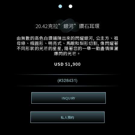
電郵地址
預約日期
稱謂
名*
姓*
20.42克拉”銀河”鑽石耳環
預約時間
:
預約日期
預約時間
由無數的高色白鑽鋪陳出來的閃耀銀河, 公主方、祖
:
地區
(GMT+8)
(GMT+8)
母綠、橢圓形、明亮式、馬眼和梨形切割, 像閃耀著
不同形狀的光芒的星星, 隨著您的一舉一動盡情揮灑
爆閃的光芒。
查詢內容
USD
51,900
電話*
查詢內容
我想看 Rxxxxxx
(#328431)
希望一併查詢的珠寶類型
電郵地址
*
INQUIRY
私人預約
查詢內容
視頻方式