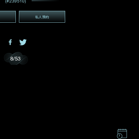
(#239510)
電郵地址
*
私人預約
(GMT+8)
GMT+8)
8
/
53