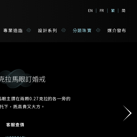
EN
|
FR
|
繁
|
简
專業造詣
設計系列
分類珠寶
媒介發布
80克拉馬眼訂婚戒
境
寶
1的馬眼主鑽在兩顆0.27克拉的各一旁的
托下，既高貴又大方。
姓*
客服查價