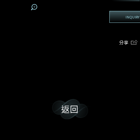
地區
電話*
手機號碼*
電郵地址*
我:
接收戴樂斯最新的產品資訊，活動訊息和行業情報。
INQUIRY
電郵地址
查詢內容
姓
名
期
預約時間
:
:
預約時間
(
分享
電郵地址
容
我想看 Rxxxxxx
我樂意接收Dehres的最新情報資訊。
希望一併查詢的珠寶類型
返回