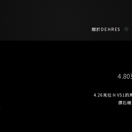
關於DEHRES
諮詢詳情
在線鑑賞
私人預約
4.
我們在香港中環置地廣場的私人展示廳將為您提供更私密舒適的選購環
您現在可以預約和我們的高級客戶主任使用視頻連線方式在線鑒賞珠
4.26克拉 H VS
鑽石襯
稱謂
名*
姓*
名*
姓
名
登記成為電訊會員