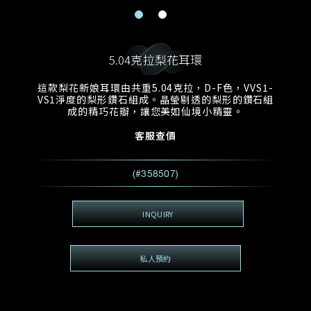
電郵地址
預約日期
稱謂
名*
姓*
5.04克拉梨花耳環
預約時間
:
預約日期
預約時間
這款梨花新娘耳環由共重5.04克拉，D-F色，VVS1-
:
地區
(GMT+8)
(GMT+8)
VS1淨度的梨形鑽石組成。晶瑩剔透的梨形的鑽石組
成的精巧花瓣，讓您美如仙境小精靈。
查詢內容
客服查價
電話*
查詢內容
(#358507)
我想看 Rxxxxxx
希望一併查詢的珠寶類型
INQUIRY
電郵地址
*
私人預約
查詢內容
視頻方式