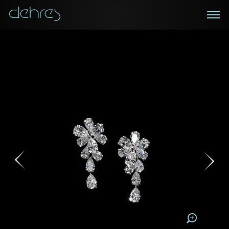
在線鑑賞
私人預約
諮詢詳情
登記成為電訊會員
您現在可以預約和我們的高級客戶主任使用視頻連線方
我們在香港中環置地廣場的私人展示廳將為您提供更私
密舒適的選購環境
式在線鑒賞珠寶
接收戴樂斯最新的產品資訊，活動訊息和行業情報。
稱謂
稱謂
姓*
名*
姓
名
姓
電郵地址
名
地區
請用以下方式聯繫我:
手機號碼*
電郵地址*
手機號碼