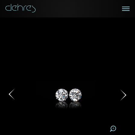
在線鑑賞
私人預約
諮詢詳情
登記成為電訊會員
您現在可以預約和我們的高級客戶主任使用視頻連線方
我們在香港中環置地廣場的私人展示廳將為您提供更私
密舒適的選購環境
式在線鑒賞珠寶
接收戴樂斯最新的產品資訊，活動訊息和行業情報。
稱謂
稱謂
姓*
名*
姓
名
姓
電郵地址
名
地區
請用以下方式聯繫我:
手機號碼*
電郵地址*
手機號碼