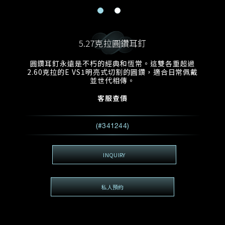
電郵地址
預約日期
稱謂
名*
姓*
5.27克拉圓鑽耳釘
預約時間
:
預約日期
預約時間
圓鑽耳釘永遠是不朽的經典和恆常。這雙各重超過
:
地區
(GMT+8)
(GMT+8)
2.60克拉的E VS1明亮式切割的圓鑽，適合日常佩戴
並世代相傳。
查詢內容
客服查價
電話*
查詢內容
(#341244)
我想看 Rxxxxxx
希望一併查詢的珠寶類型
INQUIRY
電郵地址
*
私人預約
查詢內容
視頻方式