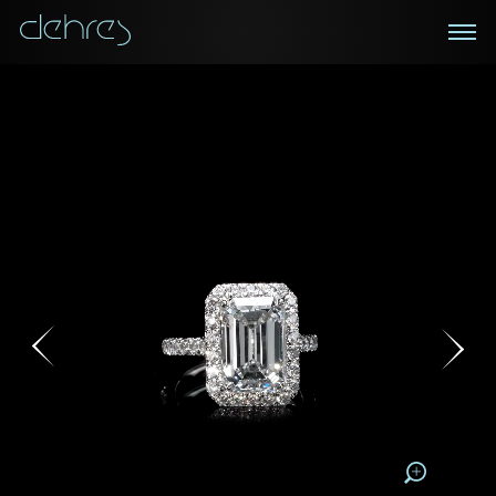
在線鑑賞
私人預約
諮詢詳情
登記成為電訊會員
您現在可以預約和我們的高級客戶主任使用視頻連線方
我們在香港中環置地廣場的私人展示廳將為您提供更私
密舒適的選購環境
式在線鑒賞珠寶
接收戴樂斯最新的產品資訊，活動訊息和行業情報。
稱謂
稱謂
姓*
名*
姓
名
姓
電郵地址
名
地區
請用以下方式聯繫我:
手機號碼*
電郵地址*
手機號碼