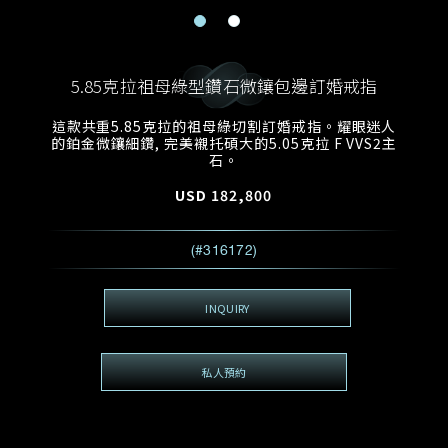
電郵地址
預約日期
稱謂
名*
姓*
5.85克拉祖母綠型鑽石微鑲包邊訂婚戒指
預約時間
:
預約日期
預約時間
這款共重5.85克拉的祖母綠切割訂婚戒指。耀眼迷人
:
地區
(GMT+8)
(GMT+8)
的鉑金微鑲細鑽, 完美襯托碩大的5.05克拉 F VVS2主
石。
查詢內容
USD
182,800
電話*
查詢內容
(#316172)
我想看 Rxxxxxx
希望一併查詢的珠寶類型
INQUIRY
電郵地址
*
私人預約
查詢內容
視頻方式