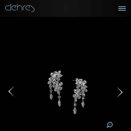
在線鑑賞
私人預約
諮詢詳情
登記成為電訊會員
您現在可以預約和我們的高級客戶主任使用視頻連線方
我們在香港中環置地廣場的私人展示廳將為您提供更私
密舒適的選購環境
式在線鑒賞珠寶
接收戴樂斯最新的產品資訊，活動訊息和行業情報。
稱謂
稱謂
姓*
名*
姓
名
姓
電郵地址
名
地區
請用以下方式聯繫我:
手機號碼*
電郵地址*
手機號碼