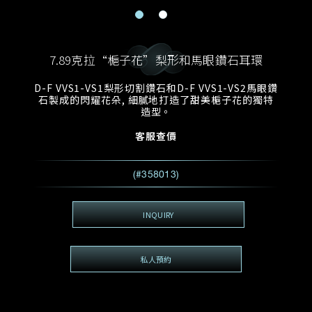
電郵地址
預約日期
稱謂
名*
姓*
7.89克拉“梔子花”梨形和馬眼鑽石耳環
預約時間
:
預約日期
預約時間
D-F VVS1-VS1梨形切割鑽石和D-F VVS1-VS2馬眼鑽
:
地區
(GMT+8)
(GMT+8)
石製成的閃耀花朵, 細膩地打造了甜美梔子花的獨特
造型。
查詢內容
客服查價
電話*
查詢內容
(#358013)
我想看 Rxxxxxx
希望一併查詢的珠寶類型
INQUIRY
電郵地址
*
私人預約
查詢內容
視頻方式