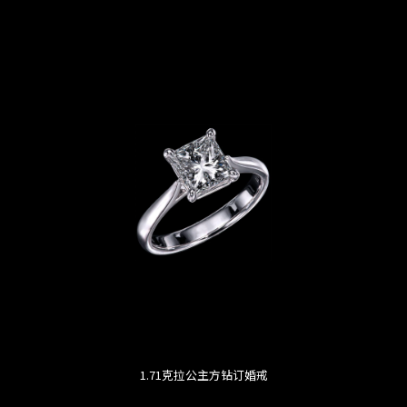
1.71克拉公主方钻订婚戒