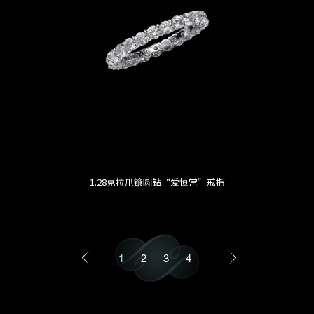
1.28克拉爪镶圆钻“爱恒常”戒指
1
2
3
4