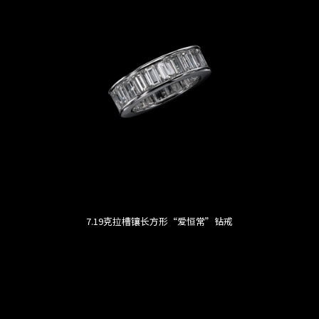
7.19克拉槽镶长方形“爱恒常”钻戒