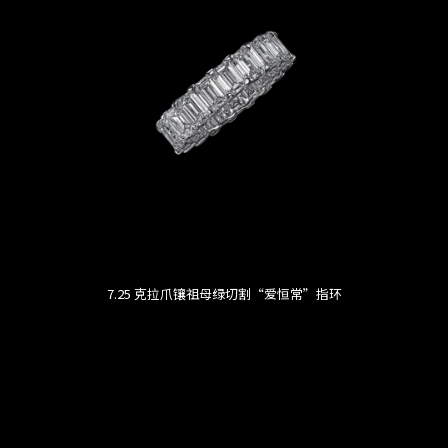
7.25 克拉爪镶祖母绿切割“爱恒常”指环