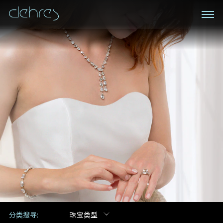
私人预约
登记成为电讯会员
我们在香港中环置地广场的私人展示厅将为您提供更私
密舒适的选购环境
接收戴乐斯最新的产品资讯，活动讯息和行业情报。
称谓
姓*
名*
姓
名
电邮地址
地区
手机号码*
电邮地址*
分类搜寻:
珠宝类型