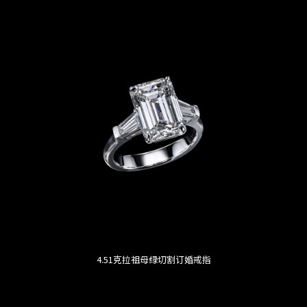
4.51克拉祖母绿切割订婚戒指