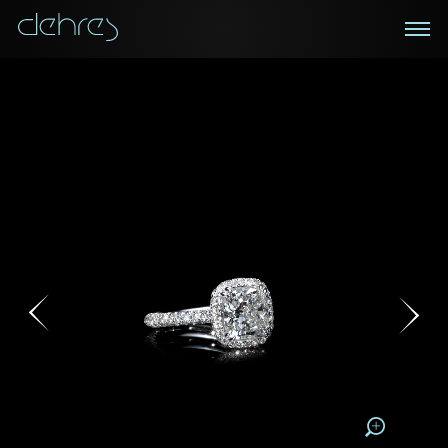
在线鑑赏
私人预约
咨询详情
登记成为电讯会员
您现在可以预约和我们的高级客户主任使用视频连线方
我们在香港中环置地广场的私人展示厅将为您提供更私
密舒适的选购环境
式在线鉴赏珠宝
接收戴乐斯最新的产品资讯，活动讯息和行业情报。
称谓
称谓
姓*
名*
姓
名
姓
电邮地址
名
地区
请用以下方式联系我:
手机号码*
电邮地址*
手机号码