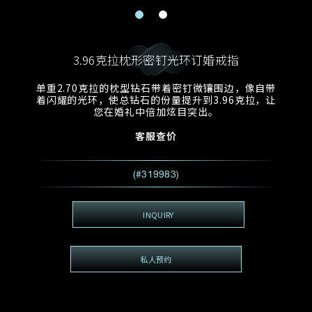
电邮地址
预约日期
称谓
名*
姓*
3.96克拉枕形密钉光环订婚戒指
预约时间
:
预约日期
预约时间
单重2.70克拉的枕型钻石带着密钉微镶围边，像自带
:
地区
(GMT+8)
(GMT+8)
着闪耀的光环，使总钻石的份量提升到3.96克拉，让
您在婚礼中倍加炫目突出。
查询内容
客服查价
电话
*
查询内容
(#319983)
我想看 Rxxxxxx
希望一併查询的珠宝类型
INQUIRY
电邮地址
*
私人预约
查询内容
视频方式