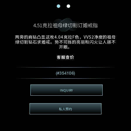
电邮地址
预约日期
称谓
名*
姓*
4.51克拉祖母绿切割订婚戒指
预约时间
:
预约日期
预约时间
两旁的肩钻凸显这枚4.04克拉F色，VVS2净度的祖母
:
地区
(GMT+8)
(GMT+8)
绿切割钻石求婚戒。势不可挡的亮丽和闪火让人挪不
开眼。
查询内容
客服查价
电话
*
查询内容
(#354106)
我想看 Rxxxxxx
希望一併查询的珠宝类型
INQUIRY
电邮地址
*
私人预约
查询内容
视频方式