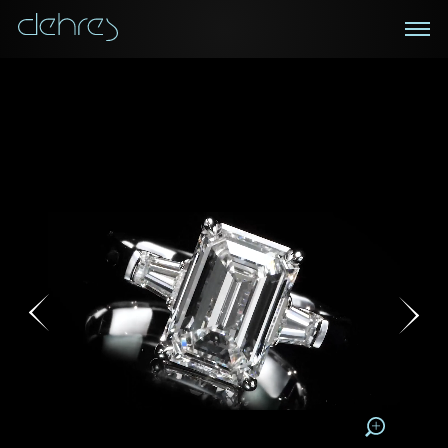
在线鑑赏
私人预约
咨询详情
登记成为电讯会员
您现在可以预约和我们的高级客户主任使用视频连线方
我们在香港中环置地广场的私人展示厅将为您提供更私
密舒适的选购环境
式在线鉴赏珠宝
接收戴乐斯最新的产品资讯，活动讯息和行业情报。
称谓
称谓
姓*
名*
姓
名
姓
电邮地址
名
地区
请用以下方式联系我:
手机号码*
电邮地址*
手机号码