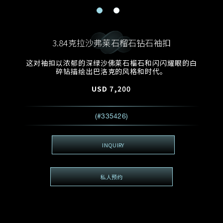
电邮地址
预约日期
称谓
名*
姓*
3.84克拉沙弗莱石榴石钻石袖扣
预约时间
:
预约日期
预约时间
这对袖扣以浓郁的深绿沙佛莱石榴石和闪闪耀眼的白
:
地区
(GMT+8)
(GMT+8)
碎钻描绘出巴洛克的风格和时代。
USD
7,200
查询内容
电话
*
查询内容
(#335426)
我想看 Rxxxxxx
希望一併查询的珠宝类型
INQUIRY
电邮地址
*
私人预约
查询内容
视频方式