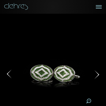
在线鑑赏
私人预约
咨询详情
登记成为电讯会员
您现在可以预约和我们的高级客户主任使用视频连线方
我们在香港中环置地广场的私人展示厅将为您提供更私
密舒适的选购环境
式在线鉴赏珠宝
接收戴乐斯最新的产品资讯，活动讯息和行业情报。
称谓
称谓
姓*
名*
姓
名
姓
电邮地址
名
地区
请用以下方式联系我:
手机号码*
电邮地址*
手机号码