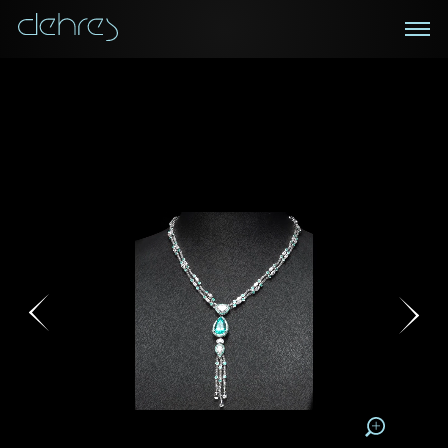
在线鑑赏
私人预约
咨询详情
登记成为电讯会员
您现在可以预约和我们的高级客户主任使用视频连线方
我们在香港中环置地广场的私人展示厅将为您提供更私
密舒适的选购环境
式在线鉴赏珠宝
接收戴乐斯最新的产品资讯，活动讯息和行业情报。
称谓
称谓
姓*
名*
姓
名
姓
电邮地址
名
地区
请用以下方式联系我:
手机号码*
电邮地址*
手机号码