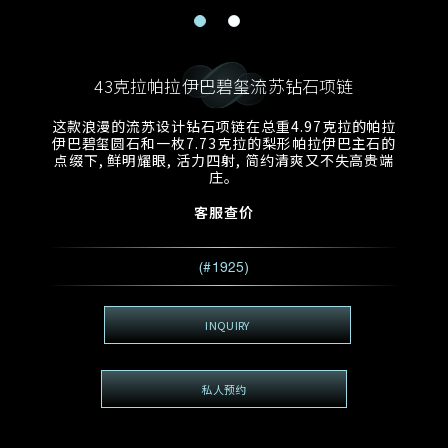
电邮地址
预约日期
称谓
名*
姓*
43克拉帕拉伊巴碧玺流苏钻石项链
预约时间
:
预约日期
预约时间
这款浪漫的流苏设计钻石项链在总重4.97克拉的帕拉
:
地区
(GMT+8)
(GMT+8)
伊巴碧玺圆石和一枚7.73克拉的梨形帕拉伊巴主石的
点缀下, 鲜明耀眼, 活力四射, 简约清爽又不失高贵端
庄。
查询内容
客服查价
电话
*
查询内容
我想看 Rxxxxxx
(#1925)
希望一併查询的珠宝类型
电邮地址
*
INQUIRY
私人预约
查询内容
视频方式