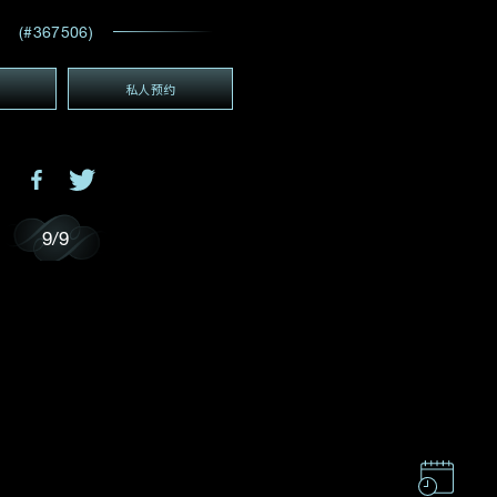
电邮地址
*
(#367506)
私人预约
(GMT+8)
GMT+8)
9
/
9