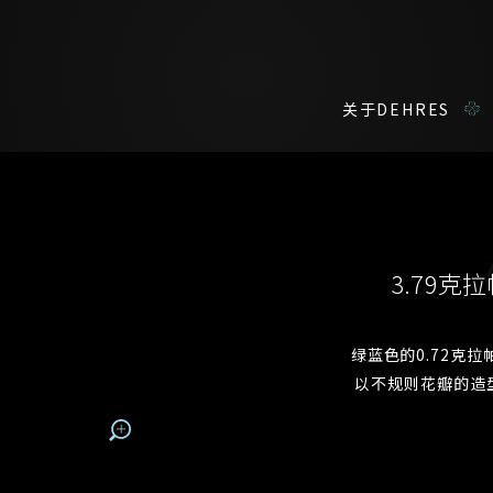
关于DEHRES
咨询详情
在线鑑赏
私人预约
3.79
我们在香港中环置地广场的私人展示厅将为您提供更私密舒适的选购环
您现在可以预约和我们的高级客户主任使用视频连线方式在线鉴赏珠
绿蓝色的0.72克
以不规则花瓣的造
称谓
名*
姓*
名*
姓
名
登记成为电讯会员