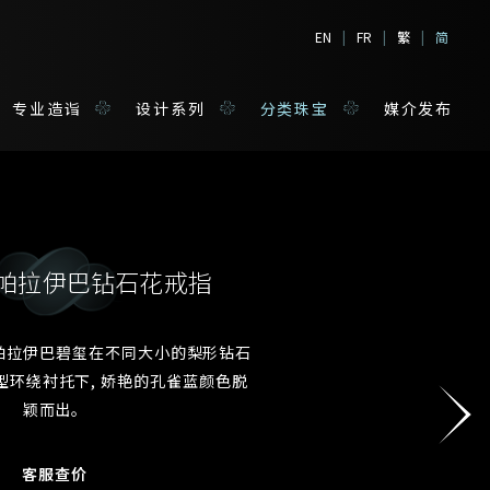
EN
|
FR
|
繁
|
简
专业造诣
设计系列
分类珠宝
媒介发布
克拉帕拉伊巴钻石花戒指
境
宝
拉帕拉伊巴碧玺在不同大小的梨形钻石
型环绕衬托下, 娇艳的孔雀蓝颜色脱
姓*
颖而出。
客服查价