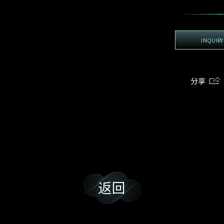
地区
电话
*
手机号码*
电邮地址*
我:
接收戴乐斯最新的产品资讯，活动讯息和行业情报。
电邮地址
INQUIRY
查询内容
姓
名
期
预约时间
:
:
预约时间
(
电邮地址
分享
容
我想看 Rxxxxxx
我乐意接收戴乐斯的最新情报资讯。
希望一併查询的珠宝类型
返回