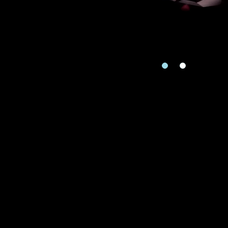
地区
请用以下方式联系
手机号码
预约日
预约日期
查询内
查询内容
视频方式