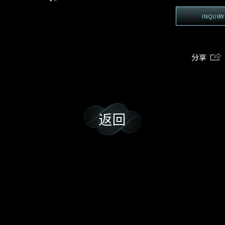
地区
电话
*
手机号码*
电邮地址*
我:
INQUIRY
接收戴乐斯最新的产品资讯，活动讯息和行业情报。
电邮地址
查询内容
姓
名
期
预约时间
分享
:
:
预约时间
(
电邮地址
容
我想看 Rxxxxxx
我乐意接收戴乐斯的最新情报资讯。
返回
希望一併查询的珠宝类型