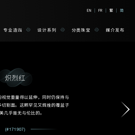
EN
|
FR
|
繁
|
简
专业造诣
设计系列
分类珠宝
媒介发布
炽烈红
境
宝
的视觉重量得以延伸，同时仍保持与
多切割面。这颗罕见又辉煌的覆盆子
姓*
美几乎是无与伦比的。
(#171907)