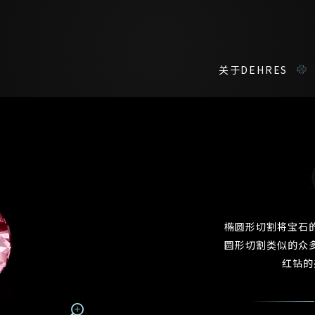
关于DEHRES
咨询详情
在线鑑赏
私人预约
我们在香港中环置地广场的私人展示厅将为您提供更私密舒适的选购环
您现在可以预约和我们的高级客户主任使用视频连线方式在线鉴赏珠
椭圆形切割将宝石
圆形切割类似的众
称谓
名*
红钻的
姓*
名*
姓
名
登记成为电讯会员