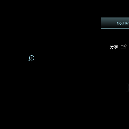
地區
電話*
手機號碼*
電郵地址*
我:
登記成為電訊會員
電郵地址
INQUIRY
查詢內容
接收戴樂斯最新的產品資訊，活動訊息和行業情報。
期
預約時間
:
:
預約時間
(
姓
名
分享
容
電郵地址
我想看 Rxxxxxx
我樂意接收Dehres的最新情報資訊。
希望一併查詢的珠寶類型