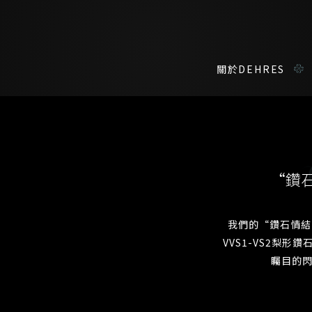
關於DEHRES
諮詢詳情
在線鑑賞
私人預約
“鑽
我們在香港中環置地廣場的私人展示廳將為您提供更私密舒適的選購環
您現在可以預約和我們的高級客戶主任使用視頻連線方式在線鑒賞珠
我們的“鑽石情結
VVS1-VS2梨形
稱謂
名*
矚目的閃
姓*
名*
姓
名