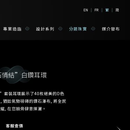
EN
|
FR
|
繁
|
简
專業造詣
設計系列
分類珠寶
媒介發布
石情結”白鑽耳環
境
寶
”套裝耳環展示了40枚絕美的D色
鑽石, 猶如氣勢磅礡的鑽石瀑布, 將全民
姓*
耀, 在您臉旁肆意揮灑。
客服查價