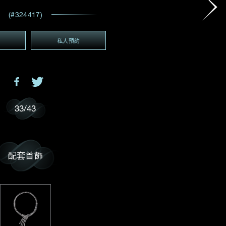
電郵地址
*
(#324417)
私人預約
(GMT+8)
GMT+8)
33
/
43
配套首飾