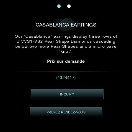
E-mail
Date
Civilité
PRÉNOM*
NOM DE
FAMILLE*
CASABLANCA EARRINGS
:
Date
Heure
Heure
Our 'Casablanca' earrings display three rows of
:
(GMT+8)
D VVS1-VS2 Pear Shape Diamonds cascading
(GMT+8)
below two more Pear Shapes and a micro pavé
'knot'.
Zone
Produit(s) Demandé(s)
Prix sur demande
Produits Demandés
J'aimerais voir Rxxxxxx
(#324417)
TEL
*
J'aimerais aussi voir
INQUIRY
ADRESSE E-MAIL
*
PRENEZ RENDEZ-VOUS
Type de rendez-