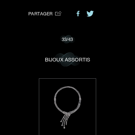
VOTRE DEMANDE
vous:
PARTAGER
Je souhaite recevoir des mises à jour de Dehres.
33
/
43
BIJOUX ASSORTIS