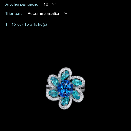
Articles par page:
16
Date
Trier par:
Recommandation
1 - 15 sur 15 affiché(s)
Heure
:
(GMT+8)
Produit(s) Demandé(s)