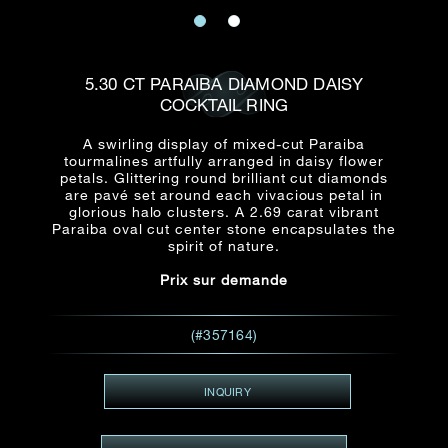
E-mail
Date
Civilité
PRÉNOM*
NOM DE
FAMILLE*
5.30 CT PARAIBA DIAMOND DAISY
COCKTAIL RING
:
Date
Heure
Heure
:
(GMT+8)
(GMT+8)
A swirling display of mixed-cut Paraiba
tourmalines artfully arranged in daisy flower
petals. Glittering round brilliant cut diamonds
Zone
Produit(s) Demandé(s)
are pavé set around each vivacious petal in
glorious halo clusters. A 2.69 carat vibrant
Produits Demandés
Paraiba oval cut center stone encapsulates the
spirit of nature.
J'aimerais voir Rxxxxxx
TEL
*
Prix sur demande
J'aimerais aussi voir
(#357164)
ADRESSE E-MAIL
*
INQUIRY
Type de rendez-