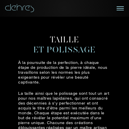
PRENEZ RENDEZ-VOUS
BULLETIN
TAILLE
Découvrez nos créations dans la Maison de
Dehres.
ET POLISSAGE
Recevez les dernières informations sur les
nouvelles collections et pièces spéciales, un accès
exclusif à des expositions et événements de
À la poursuite de la perfection, à chaque
Civilité
Nom*
Prénom*
prestige, des nouvelles de l'industrie et plus.
étape de production de la pierre idéale, nous
travaillons selon les normes les plus
exigeantes pour révéler une beauté
Nom
Prénom
captivante.
Zone
La taille ainsi que le polissage sont tout un art
pour nos maîtres lapidaires, qui ont consacré
Email
des décennies à s'y perfectionner et ont
acquis le titre d'être parmi les meilleurs du
Téléphone*
E-mail*
monde. Chaque étape est exécutée dans le
but de révéler le potentiel maximum d'une
pierre unique. Chacune des créations
éblouissantes réalisées par un maître artisan