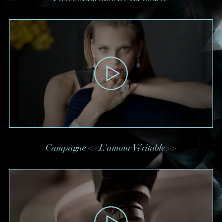
Date
Heure
:
(GMT+8)
Produit(s) Demandé(s)
Campagne <<L'amour Véritable>>