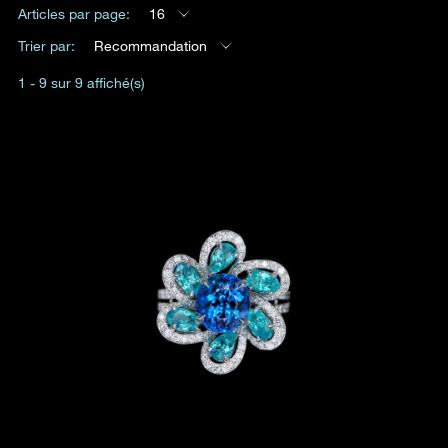
Articles par page:
16
Date
Trier par:
Recommandation
1 - 9 sur 9 affiché(s)
Heure
:
(GMT+8)
Produit(s) Demandé(s)