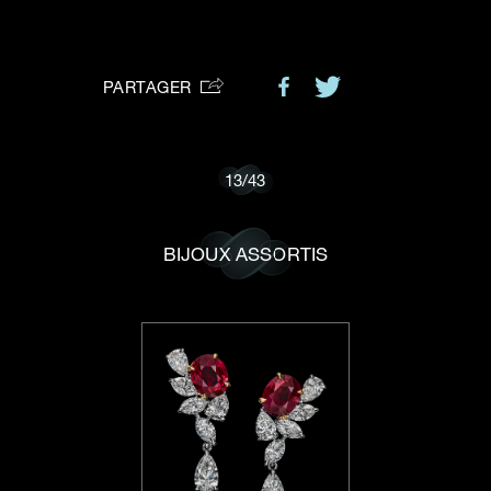
VOTRE DEMANDE
vous:
PARTAGER
Je souhaite recevoir des mises à jour de Dehres.
13
/
43
BIJOUX ASSORTIS