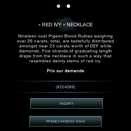
E-mail
Date
Civilité
PRÉNOM*
NOM DE
FAMILLE*
« RED IVY » NECKLACE
:
Date
Heure
Heure
Nineteen oval Pigeon Blood Rubies weighing
:
(GMT+8)
over 26 carats, total, are tastefully distributed
(GMT+8)
amongst near 23 carats worth of DEF white
diamonds. Five strands of graduating length
Zone
drape from the necklace in such a way that
Produit(s) Demandé(s)
resembles dainty stems of red ivy.
Produits Demandés
Prix sur demande
J'aimerais voir Rxxxxxx
TEL
*
J'aimerais aussi voir
(#324086)
INQUIRY
ADRESSE E-MAIL
*
PRENEZ RENDEZ-VOUS
Type de rendez-