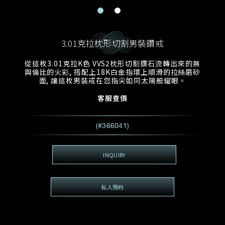
電郵地址
預約日期
稱謂
名*
姓*
3.01克拉枕形切割男裝鑽戒
預約時間
:
預約日期
預約時間
從這枚3.01克拉K色 VVS2枕形切割鑽石流轉出來的無
:
地區
(GMT+8)
(GMT+8)
與倫比的火彩, 搭配上18K白金指環上順滑的拉絲磨砂
面, 讓這枚男裝戒在您指尖如同太陽般耀眼。
查詢內容
客服查價
電話*
查詢內容
(#366041)
我想看 Rxxxxxx
希望一併查詢的珠寶類型
INQUIRY
電郵地址
*
私人預約
查詢內容
視頻方式