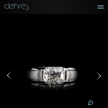
在線鑑賞
私人預約
諮詢詳情
登記成為電訊會員
您現在可以預約和我們的高級客戶主任使用視頻連線方
我們在香港中環置地廣場的私人展示廳將為您提供更私
密舒適的選購環境
式在線鑒賞珠寶
接收戴樂斯最新的產品資訊，活動訊息和行業情報。
稱謂
稱謂
姓*
名*
姓
名
姓
電郵地址
名
地區
請用以下方式聯繫我:
手機號碼*
電郵地址*
手機號碼