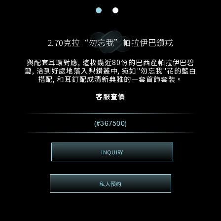
電郵地址
預約日期
稱謂
名*
姓*
2.70克拉“勿忘我”帕拉伊巴鑽戒
預約時間
:
預約日期
預約時間
與配套耳環對應, 這枚幾近80份的巴西產帕拉伊巴碧
:
地區
(GMT+8)
(GMT+8)
璽, 洽到好處地落入梨鑽叢中, 宛如"勿忘我"花的藍白
搭配, 和耳釘配成清新典雅的一套首飾套裝。
查詢內容
客服查價
電話*
查詢內容
(#367500)
我想看 Rxxxxxx
希望一併查詢的珠寶類型
INQUIRY
電郵地址
*
私人預約
查詢內容
視頻方式