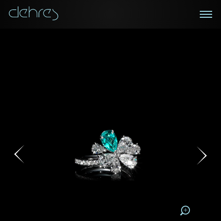
在線鑑賞
私人預約
諮詢詳情
登記成為電訊會員
您現在可以預約和我們的高級客戶主任使用視頻連線方
我們在香港中環置地廣場的私人展示廳將為您提供更私
密舒適的選購環境
式在線鑒賞珠寶
接收戴樂斯最新的產品資訊，活動訊息和行業情報。
稱謂
稱謂
姓*
名*
姓
名
姓
電郵地址
名
地區
請用以下方式聯繫我:
手機號碼*
電郵地址*
手機號碼