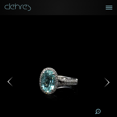
在線鑑賞
私人預約
諮詢詳情
登記成為電訊會員
您現在可以預約和我們的高級客戶主任使用視頻連線方
我們在香港中環置地廣場的私人展示廳將為您提供更私
密舒適的選購環境
式在線鑒賞珠寶
接收戴樂斯最新的產品資訊，活動訊息和行業情報。
稱謂
稱謂
姓*
名*
姓
名
姓
電郵地址
名
地區
請用以下方式聯繫我:
手機號碼*
電郵地址*
手機號碼