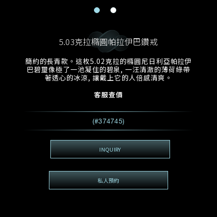
電郵地址
預約日期
稱謂
名*
姓*
5.03克拉橢圓帕拉伊巴鑽戒
預約時間
:
預約日期
預約時間
簡約的長青款。這枚5.02克拉的橢圓尼日利亞帕拉伊
:
地區
(GMT+8)
(GMT+8)
巴碧璽像極了一池凝住的碧泉, 一汪清澈的薄荷綠帶
著透心的冰涼, 讓戴上它的人倍感清爽。
查詢內容
客服查價
電話*
查詢內容
(#374745)
我想看 Rxxxxxx
希望一併查詢的珠寶類型
INQUIRY
電郵地址
*
私人預約
查詢內容
視頻方式