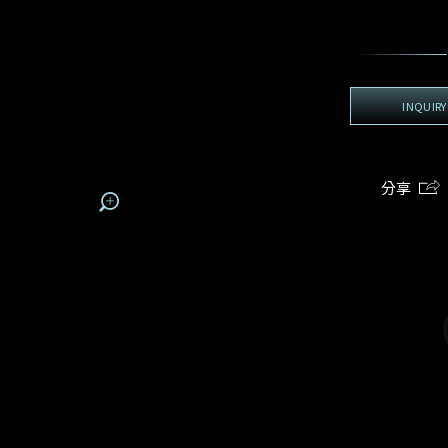
地區
電話*
手機號碼*
電郵地址*
我:
登記成為電訊會員
電郵地址
查詢內容
期
預約時間
INQUIRY
接收戴樂斯最新的產品資訊，活動訊息和行業情報。
:
:
預約時間
(
姓
名
容
分享
電郵地址
我想看 Rxxxxxx
我樂意接收Dehres的最新情報資訊。
希望一併查詢的珠寶類型