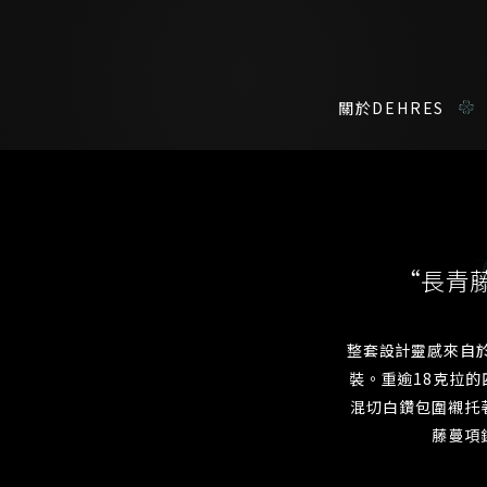
關於DEHRES
諮詢詳情
在線鑑賞
私人預約
“長青
我們在香港中環置地廣場的私人展示廳將為您提供更私密舒適的選購環
您現在可以預約和我們的高級客戶主任使用視頻連線方式在線鑒賞珠
整套設計靈感來自
裝。重逾18克拉的
稱謂
名*
混切白鑽包圍襯托
姓*
名*
姓
名
藤蔓項