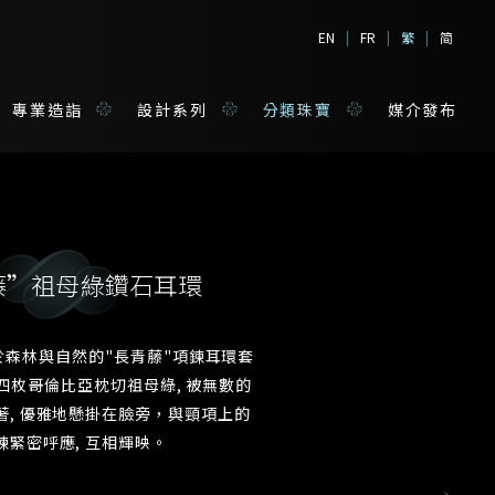
EN
|
FR
|
繁
|
简
專業造詣
設計系列
分類珠寶
媒介發布
藤”祖母綠鑽石耳環
境
寶
於森林與自然的"長青藤"項鍊耳環套
四枚哥倫比亞枕切祖母綠, 被無數的
姓*
著, 優雅地懸掛在臉旁，與頸項上的
鍊緊密呼應, 互相輝映。