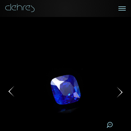
在線鑑賞
私人預約
諮詢詳情
登記成為電訊會員
您現在可以預約和我們的高級客戶主任使用視頻連線方
我們在香港中環置地廣場的私人展示廳將為您提供更私
密舒適的選購環境
式在線鑒賞珠寶
接收戴樂斯最新的產品資訊，活動訊息和行業情報。
1/0
稱謂
稱謂
姓*
名*
姓
名
下載為PDF
姓
電郵地址
名
地區
請用以下方式聯繫我:
手機號碼*
電郵地址*
手機號碼