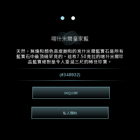
電郵地址
預約日期
稱謂
名*
姓*
預約時間
:
預約日期
預約時間
喀什米爾皇家藍
:
地區
(GMT+8)
(GMT+8)
天然，無燒和顏色高度飽和的克什米爾藍寶石是所有
藍寶石中最頂級罕見的。這枚7.50克拉的喀什米爾珍
查詢內容
品藍寶絕對是令人垂涎三尺的稀世珍寶。
電話*
查詢內容
(#348932)
我想看 Rxxxxxx
希望一併查詢的珠寶類型
INQUIRY
電郵地址
*
私人預約
查詢內容
視頻方式