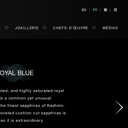
繁
简
EN
|
FR
|
|
E
JOAILLERIE
CHEFS-D'ŒUVRE
MÉDIAS
OYAL BLUE
TER
E
 de votre choix.
ated, and highly saturated royal
 is a common yet unusual
 the finest sapphires of Kashmir.
NOM DE FAMILLE*
coveted cushion cut sapphires is
as it is extraordinary.