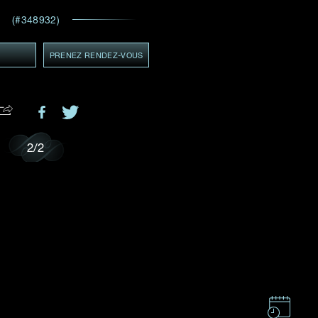
ADRESSE E-MAIL
*
(#348932)
 et
ents
Y
PRENEZ RENDEZ-VOUS
GMT+8)
MT+8)
2
/
2
.