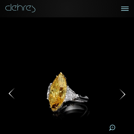
在線鑑賞
私人預約
諮詢詳情
登記成為電訊會員
您現在可以預約和我們的高級客戶主任使用視頻連線方
我們在香港中環置地廣場的私人展示廳將為您提供更私
密舒適的選購環境
式在線鑒賞珠寶
接收戴樂斯最新的產品資訊，活動訊息和行業情報。
1/0
稱謂
稱謂
姓*
名*
姓
名
下載為PDF
姓
電郵地址
名
地區
請用以下方式聯繫我:
手機號碼*
電郵地址*
手機號碼