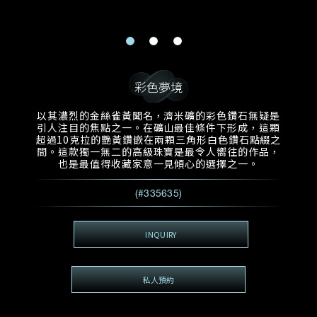
電郵地址
預約日期
稱謂
名*
姓*
預約時間
:
預約日期
預約時間
彩色夢境
:
地區
(GMT+8)
(GMT+8)
以其濃烈的金絲雀黃聞名，濟米礦的彩色鑽石無疑是
引人注目的焦點之一。在礦山最佳條件下形成，這顆
查詢內容
超過10克拉的艷黃鑽嵌在兩顆三角形白色鑽石點綴之
間。這款獨一無二的高級珠寶是最令人嚮往的作品，
電話*
查詢內容
也是最值得收藏家意一見傾心的選擇之一。
我想看 Rxxxxxx
(#335635)
希望一併查詢的珠寶類型
電郵地址
*
INQUIRY
私人預約
查詢內容
視頻方式