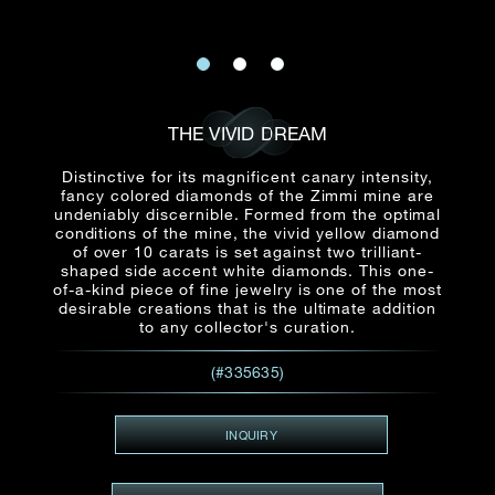
E-mail
Date
Civilité
PRÉNOM*
NOM DE
FAMILLE*
:
Date
Heure
Heure
THE VIVID DREAM
:
(GMT+8)
(GMT+8)
Distinctive for its magnificent canary intensity,
fancy colored diamonds of the Zimmi mine are
Zone
Produit(s) Demandé(s)
undeniably discernible. Formed from the optimal
conditions of the mine, the vivid yellow diamond
Produits Demandés
of over 10 carats is set against two trilliant-
shaped side accent white diamonds. This one-
J'aimerais voir Rxxxxxx
of-a-kind piece of fine jewelry is one of the most
TEL
*
desirable creations that is the ultimate addition
J'aimerais aussi voir
to any collector's curation.
(#335635)
ADRESSE E-MAIL
*
INQUIRY
Type de rendez-