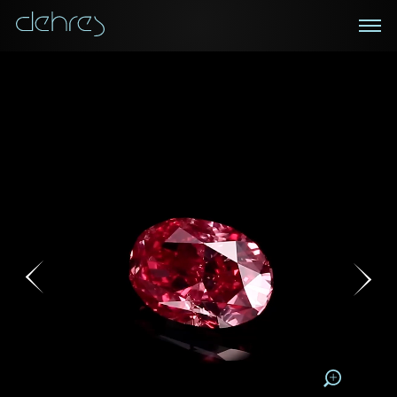
在線鑑賞
私人預約
諮詢詳情
登記成為電訊會員
您現在可以預約和我們的高級客戶主任使用視頻連線方
我們在香港中環置地廣場的私人展示廳將為您提供更私
密舒適的選購環境
式在線鑒賞珠寶
接收戴樂斯最新的產品資訊，活動訊息和行業情報。
1/0
稱謂
稱謂
姓*
名*
姓
名
下載為PDF
姓
電郵地址
名
地區
請用以下方式聯繫我:
手機號碼*
電郵地址*
手機號碼