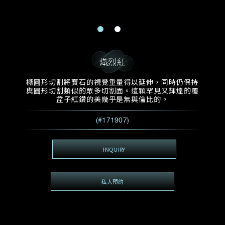
電郵地址
預約日期
稱謂
名*
姓*
預約時間
:
預約日期
預約時間
熾烈紅
:
地區
(GMT+8)
(GMT+8)
橢圓形切割將寶石的視覺重量得以延伸，同時仍保持
與圓形切割類似的眾多切割面。這顆罕見又輝煌的覆
查詢內容
盆子紅鑽的美幾乎是無與倫比的。
電話*
查詢內容
(#171907)
我想看 Rxxxxxx
希望一併查詢的珠寶類型
INQUIRY
電郵地址
*
私人預約
查詢內容
視頻方式