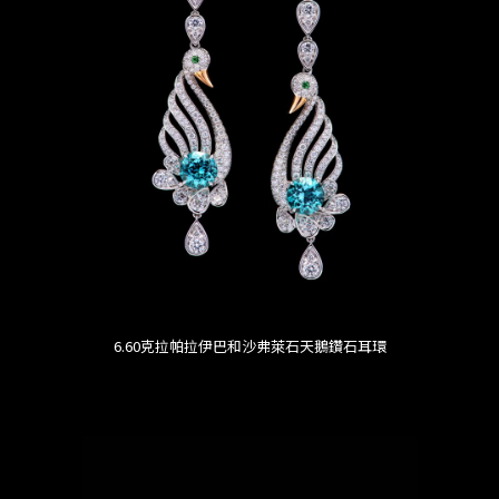
6.60克拉帕拉伊巴和沙弗萊石天鵝鑽石耳環