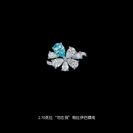
2.70克拉“勿忘我”帕拉伊巴鑽戒