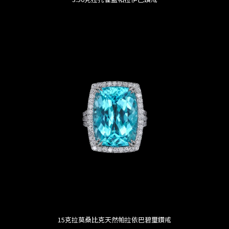
15克拉莫桑比克天然帕拉依巴碧璽鑽戒