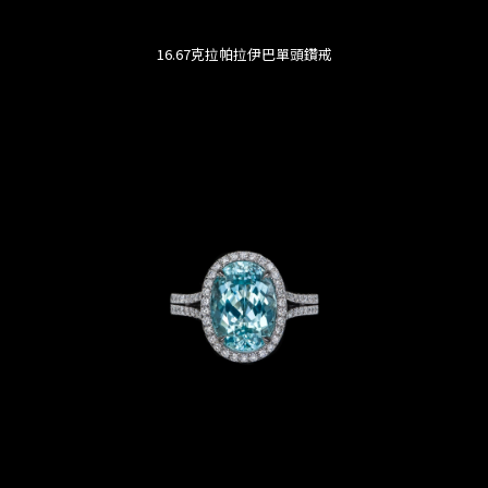
16.67克拉帕拉伊巴單頭鑽戒