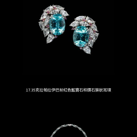
17.35克拉帕拉伊巴粉紅色藍寶石和鑽石簇狀耳環