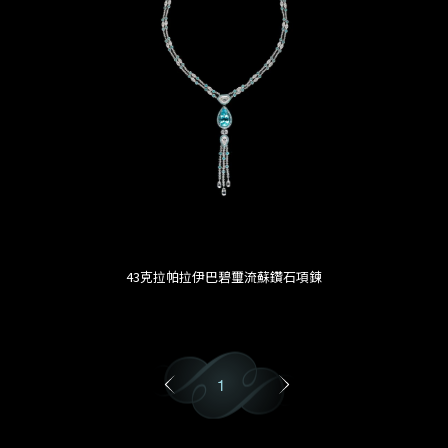
43克拉帕拉伊巴碧璽流蘇鑽石項鍊
1