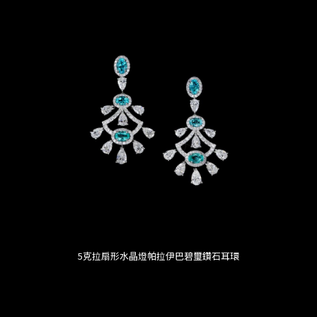
5克拉扇形水晶燈帕拉伊巴碧璽鑽石耳環