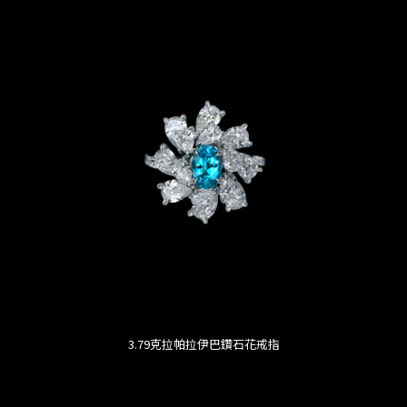
3.79克拉帕拉伊巴鑽石花戒指