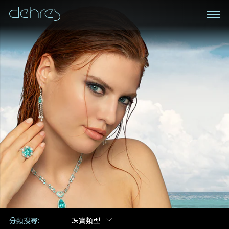
私人預約
登記成為電訊會員
我們在香港中環置地廣場的私人展示廳將為您提供更私
密舒適的選購環境
接收戴樂斯最新的產品資訊，活動訊息和行業情報。
稱謂
姓*
名*
姓
名
電郵地址
地區
手機號碼*
電郵地址*
分類搜尋:
珠寶類型