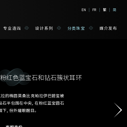
EN
|
FR
|
繁
|
简
专业造诣
设计系列
分类珠宝
媒介发布
伊巴粉红色蓝宝石和钻石簇状耳环
境
宝
6克拉的椭圆莫桑比克帕拉伊巴碧玺被
钻石半包围在中央, 在粉红蓝宝圆石
姓*
缀下, 份外耀眼醒目。