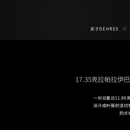
关于DEHRES
咨询详情
在线鑑赏
私人预约
17.35克拉帕拉
我们在香港中环置地广场的私人展示厅将为您提供更私密舒适的选购环
您现在可以预约和我们的高级客户主任使用视频连线方式在线鉴赏珠
一对总重达11.8
设计成叶簇的混切
称谓
名*
姓*
名*
的点
姓
名
登记成为电讯会员