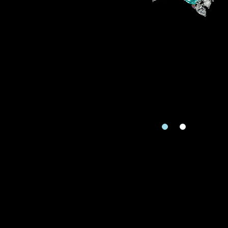
地区
请用以下方式联系
手机号码
预约日
预约日期
查询内
查询内容
视频方式