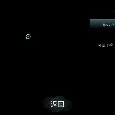
地区
电话
*
手机号码*
电邮地址*
我:
接收戴乐斯最新的产品资讯，活动讯息和行业情报。
电邮地址
查询内容
INQUIRY
姓
名
期
预约时间
:
:
预约时间
(
电邮地址
分享
容
我想看 Rxxxxxx
我乐意接收戴乐斯的最新情报资讯。
希望一併查询的珠宝类型
返回