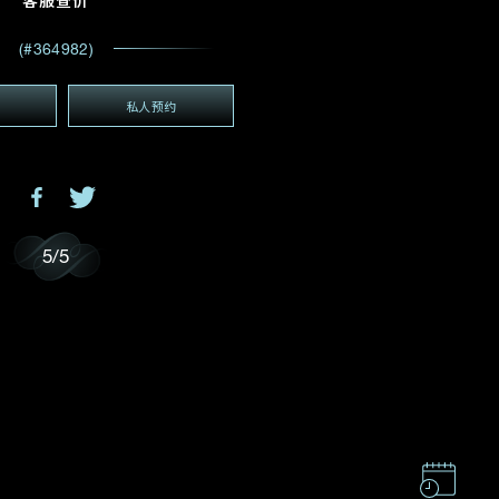
客服查价
电邮地址
*
(#364982)
私人预约
(GMT+8)
GMT+8)
5
/
5